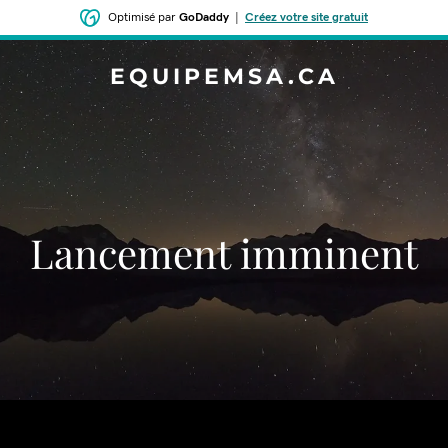
Optimisé par
GoDaddy
|
Créez votre site gratuit
EQUIPEMSA.CA
Lancement imminent